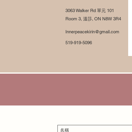
3063 Walker Rd 單元 101
Room 3, 溫莎, ON N8W 3R4
Innerpeacekirin@gmail.com
519-919-5096