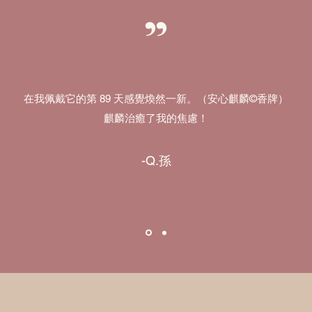
在我佩戴它的第 89 天感覺煥然一新。（安心麒麟©香牌）
麒麟治癒了我的焦慮！
-Q.孫